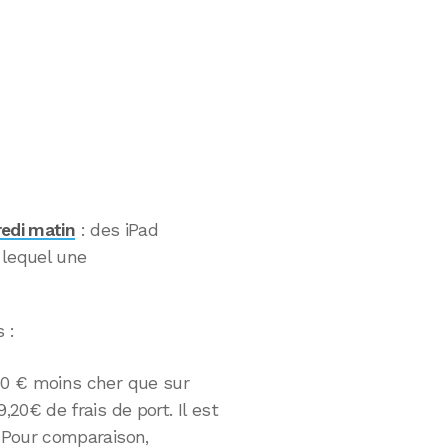
redi matin
: des iPad
 lequel une
 :
 20 € moins cher que sur
,20€ de frais de port. Il est
. Pour comparaison,