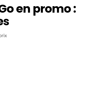
2 Go en promo :
es
rix