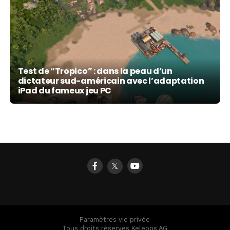
Test de “Tropico” : dans la peau d’un
Tropico : gérez votre propre paradis tropical,
dictateur sud-américain avec l’adaptation
maintenant disponible sur iPad, avant une
iPad du fameux jeu PC
version iPhone (vidéos)
𝕏
Paramètres vie privée
Tous droits réservés Keleops AG