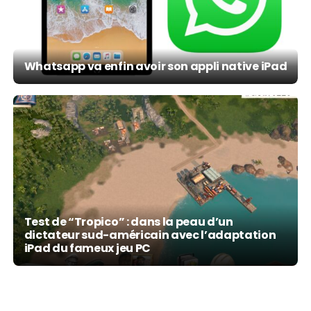
Whatsapp va enfin avoir son appli native iPad
Test de “Tropico” : dans la peau d’un
Tropico : gérez votre propre paradis tropical,
dictateur sud-américain avec l’adaptation
maintenant disponible sur iPad, avant une
iPad du fameux jeu PC
version iPhone (vidéos)