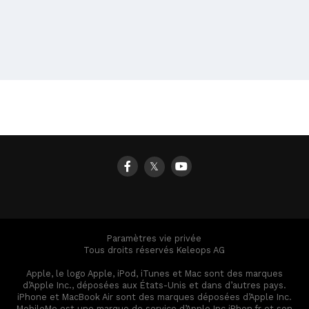
𝕏
Paramètres vie privée
Tous droits réservés Keleops AG
Apple, le logo Apple, iPod, iTunes et Mac sont des marques
d’Apple Inc., déposées aux États-Unis et dans d’autres pays.
iPhone et MacBook Air sont des marques déposées d’Apple Inc.
MobileMe est une marque de service d’Apple Inc iPhon.fr et son