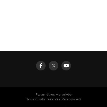
𝕏
Paramètres vie privée
Tous droits réservés Keleops AG