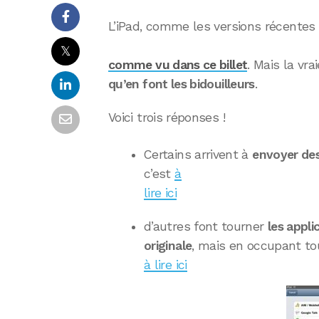
L’iPad, comme les versions récentes 
𝕏
comme vu dans ce billet
. Mais la vr
qu’en font les bidouilleurs
.
Voici trois réponses !
Certains arrivent à
envoyer de
c’est
à
lire ici
d’autres font tourner
les appli
originale
, mais en occupant tou
à lire ici