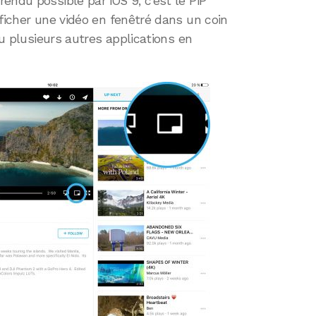
endu possible par iOS 9, c’est le PiP
fficher une vidéo en fenêtré dans un coin
ou plusieurs autres applications en