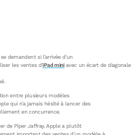
se demandent si l’arrivée d’un
iser les ventes d’
iPad mini
avec un écart de diagonale
sé.
ation entre plusieurs modèles
pple qui n’a jamais hésité à lancer des
iellement en concurrence.
er de Piper Jaffray, Apple a plutôt
lacement important des ventes d’un modèle à