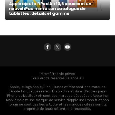
Apple ajoute l’iPad Air 10,5 pouces et un
nouvel iPad mini à son catalogue de
tablettes : détails et gamme
𝕏
Paramètres vie privée
Tous droits réservés Keleops AG
Apple, le logo Apple, iPod, iTunes et Mac sont des marques
d’Apple Inc., déposées aux États-Unis et dans d’autres pays.
iPhone et MacBook Air sont des marques déposées d’Apple Inc.
MobileMe est une marque de service d’Apple Inc iPhon.fr et son
forum ne sont pas liés à Apple et les marques citées sont la
propriété de leurs détenteurs respectifs.