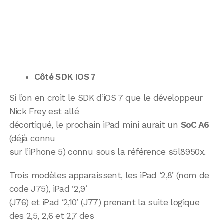
Côté SDK IOS 7
Si l’on en croit le SDK d’iOS 7 que le développeur
Nick Frey est allé
décortiqué, le prochain iPad mini aurait un
SoC A6
(déjà connu
sur l’iPhone 5) connu sous la référence s5l8950x.
Trois modèles apparaissent, les iPad ‘2,8’ (nom de
code J75), iPad ‘2,9’
(J76) et iPad ‘2,10’ (J77) prenant la suite logique
des 2,5, 2,6 et 2,7 des