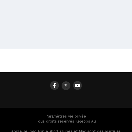
𝕏
Paramètres vie privée
Tous droits réservés Keleops AG
Apple, le logo Apple, iPod, iTunes et Mac sont des marques