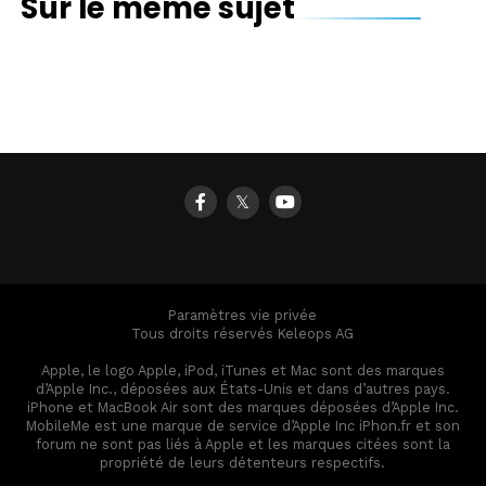
Sur le même sujet
Des iPad à gogo pour un vidéo remix original !
DJ avec un iPad : une nouvelle vidéo
Une DJ qui mixe avec des iPad (vidéo)
𝕏
Paramètres vie privée
Tous droits réservés Keleops AG
Apple, le logo Apple, iPod, iTunes et Mac sont des marques
d’Apple Inc., déposées aux États-Unis et dans d’autres pays.
iPhone et MacBook Air sont des marques déposées d’Apple Inc.
MobileMe est une marque de service d’Apple Inc iPhon.fr et son
forum ne sont pas liés à Apple et les marques citées sont la
propriété de leurs détenteurs respectifs.