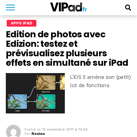
APPS IPAD
Edition de photos avec
Edizion: testez et
prévisualisez plusieurs
effets en simultané sur iPad
L’iOS 5 amène son (petit)
lot de fonctions
Publié le
13 novembre 2011 à 12:43
Par
Roulos