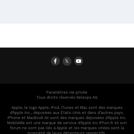
𝕏
Paramètres vie privée
Tous droits réservés Keleops AG
Apple, le logo Apple, iPod, iTunes et Mac sont des marques
d’Apple Inc., déposées aux États-Unis et dans d’autres pays.
iPhone et MacBook Air sont des marques déposées d’Apple Inc.
MobileMe est une marque de service d’Apple Inc iPhon.fr et son
forum ne sont pas liés à Apple et les marques citées sont la
propriété de leurs détenteurs respectifs.