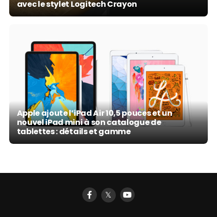
avec le stylet Logitech Crayon
Apple ajoute l’iPad Air 10,5 pouces et un
nouvel iPad mini à son catalogue de
tablettes : détails et gamme
𝕏