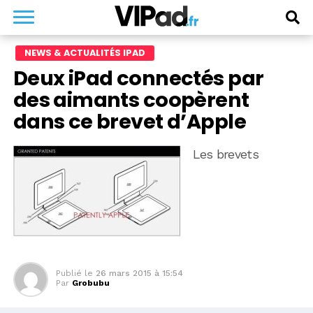
NEWS & ACTUALITÉS IPAD
Deux iPad connectés par
des aimants coopèrent
dans ce brevet d’Apple
Les brevets
Publié le
26 mars 2015 à 15:54
Par
Grobubu