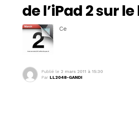
de l’iPad 2 sur le
Ce
Publié le
2 mars 2011 à 15:30
Par
LL2048-GANDI