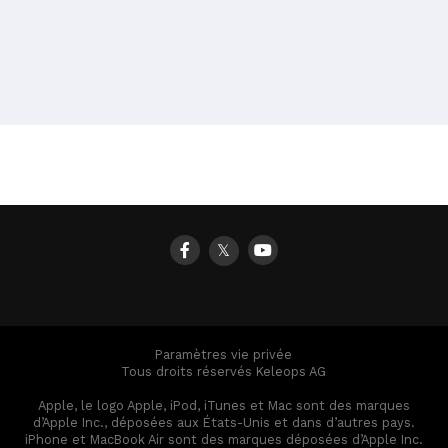
𝕏
Paramètres vie privée
Tous droits réservés Keleops AG
Apple, le logo Apple, iPod, iTunes et Mac sont des marques
d’Apple Inc., déposées aux États-Unis et dans d’autres pays.
iPhone et MacBook Air sont des marques déposées d’Apple Inc.