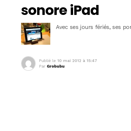
sonore iPad
Avec ses jours fériés, ses po
Publié le
10 mai 2012 à 15:47
Par
Grobubu