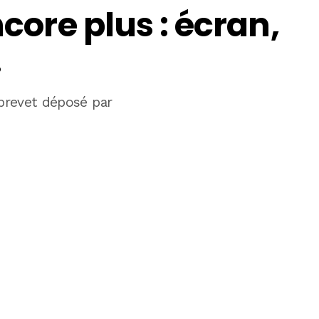
ncore plus : écran,
…
brevet déposé par