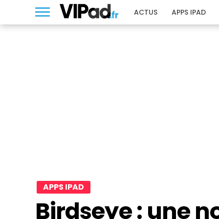
ACTUS
APPS IPAD
APPS IPAD
Birdseye : une n