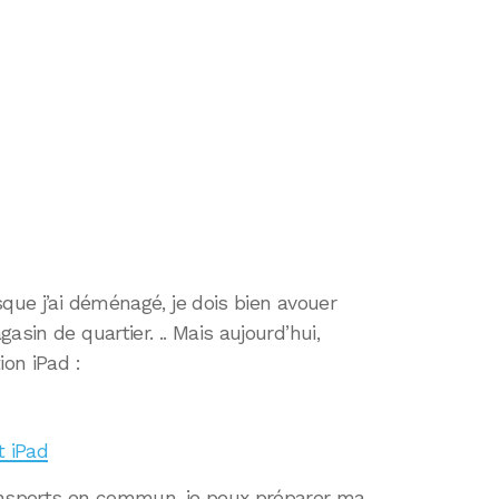
que j’ai déménagé, je dois bien avouer
sin de quartier. .. Mais aujourd’hui,
ion iPad :
t iPad
ansports en commun, je peux préparer ma