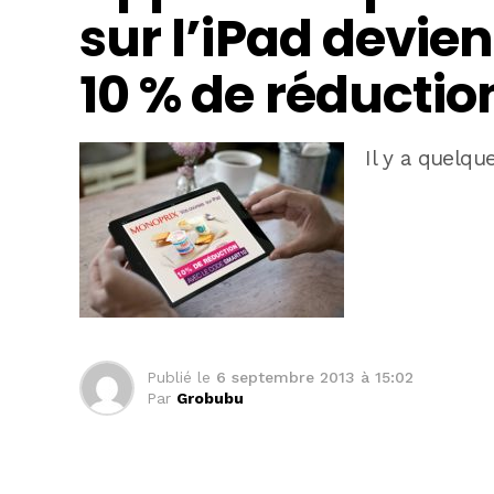
sur l’iPad devien
10 % de réducti
Il y a quelqu
Publié le
6 septembre 2013 à 15:02
Par
Grobubu