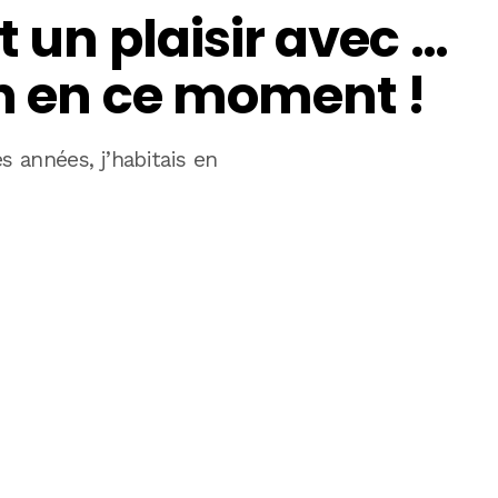
t un plaisir avec …
on en ce moment !
es années, j’habitais en