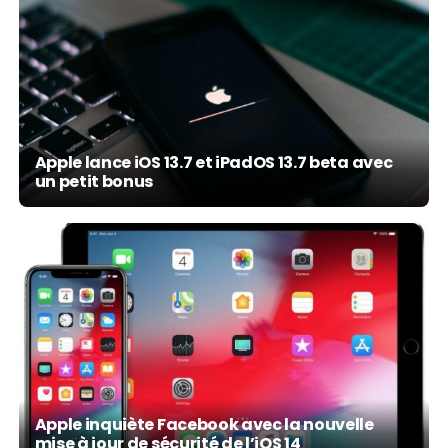
Apple lance iOS 13.7 et iPadOS 13.7 beta avec
un petit bonus
Apple inquiète Facebook avec la nouvelle
Une nouvelle version iOS 9.3.2 est disponible
mise à jour de sécurité de l’iOS 14