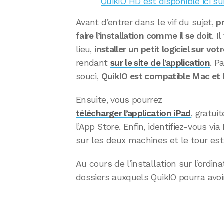
QuikIO HD est disponible ici s
Avant d’entrer dans le vif du sujet,
p
faire l’installation comme il se doit
. I
lieu,
installer un petit logiciel sur vot
rendant
sur le site de l’application
. P
souci,
QuikIO est compatible Mac et
Ensuite, vous pourrez
télécharger l’application iPad
, gratui
l’App Store. Enfin, identifiez-vous v
sur les deux machines et le tour est 
Au cours de l’installation sur l’ordin
dossiers auxquels QuikIO pourra avoi