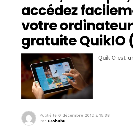
accédez facilem
votre ordinateur
gratuite QuikIO 
QuikIO est un
Publié le
6 décembre 2012 à 15:38
Par
Grobubu