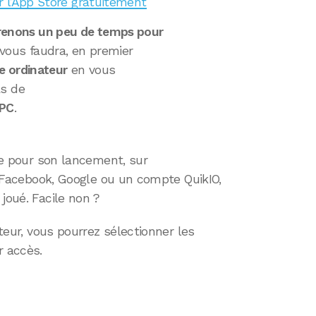
ur l’App Store gratuitement
renons un peu de temps pour
l vous faudra, en premier
re ordinateur
en vous
as de
 PC
.
te pour son lancement, sur
ia Facebook, Google ou un compte QuikIO,
joué. Facile non ?
ateur, vous pourrez sélectionner les
r accès.