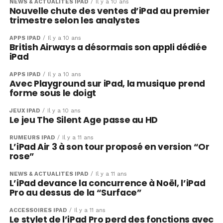
NEWS & ACTUALITÉS IPAD
Il y a 10 ans
Nouvelle chute des ventes d’iPad au premier
trimestre selon les analystes
APPS IPAD
Il y a 10 ans
British Airways a désormais son appli dédiée
iPad
APPS IPAD
Il y a 10 ans
Avec Playground sur iPad, la musique prend
forme sous le doigt
JEUX IPAD
Il y a 10 ans
Le jeu The Silent Age passe au HD
RUMEURS IPAD
Il y a 11 ans
L’iPad Air 3 à son tour proposé en version “Or
rose”
NEWS & ACTUALITÉS IPAD
Il y a 11 ans
L’iPad devance la concurrence à Noël, l’iPad
Pro au dessus de la “Surface”
ACCESSOIRES IPAD
Il y a 11 ans
Le stylet de l’iPad Pro perd des fonctions avec