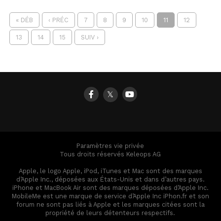
« DÉB
‹ PRÉC
7
8
9
10
11
12
13
14
15
SUIV ›
𝕏
Paramètres vie privée
Tous droits réservés Keleops AG
Apple, le logo Apple, iPod, iTunes et Mac sont des marques
d’Apple Inc., déposées aux États-Unis et dans d’autres pays.
iPhone et MacBook Air sont des marques déposées d’Apple Inc.
MobileMe est une marque de service d’Apple Inc iPhon.fr et son
forum ne sont pas liés à Apple et les marques citées sont la
propriété de leurs détenteurs respectifs.