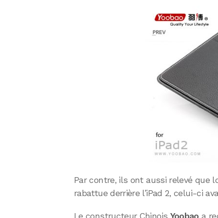
Par contre, ils ont aussi relevé que
rabattue derrière l’iPad 2, celui-ci av
Le constructeur Chinois
Yoobao
a re