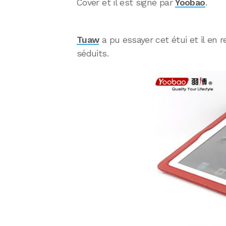
Cover et il est signé par
Yoobao
.
Tuaw
a pu essayer cet étui et il en r
séduits.