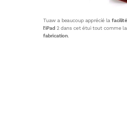
Tuaw a beaucoup apprécié la
facilit
l’iPad
2 dans cet étui tout comme l
fabrication
.