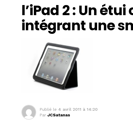
l’iPad 2 : Un étu
intégrant une s
Publié le
4 avril 2011 à 14:20
Par
JCSatanas