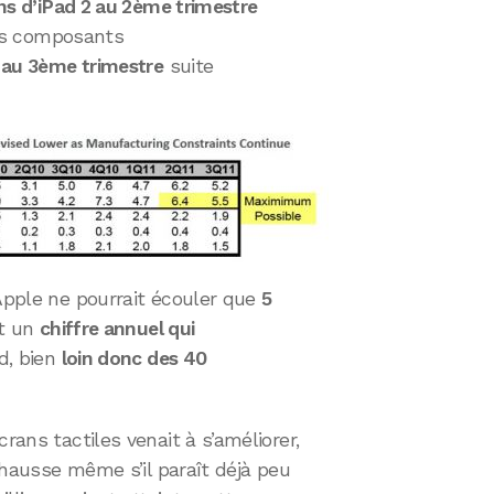
ons d’iPad 2 au 2ème trimestre
es composants
r au 3ème trimestre
suite
 Apple ne pourrait écouler que
5
t un
chiffre annuel qui
d, bien
loin donc des 40
rans tactiles venait à s’améliorer,
a hausse même s’il paraît déjà peu