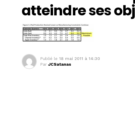
atteindre ses ob
Publié le
18 mai 2011 à 14:30
Par
JCSatanas