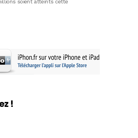
llions soient atteints cette
ez !