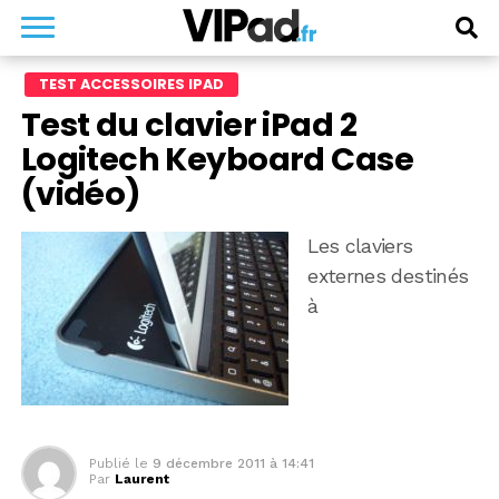
TEST ACCESSOIRES IPAD
Test du clavier iPad 2
Logitech Keyboard Case
(vidéo)
Les claviers
externes destinés
à
Publié le
9 décembre 2011 à 14:41
Par
Laurent