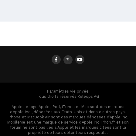
𝕏
Paramètres vie privée
Tous droits réservés Keleops AG
Apple, le logo Apple, iPod, iTunes et Mac sont des marques
d’Apple Inc., déposées aux États-Unis et dans d’autres pays.
iPhone et MacBook Air sont des marques déposées d’Apple Inc.
MobileMe est une marque de service d’Apple Inc iPhon.fr et son
forum ne sont pas liés à Apple et les marques citées sont la
propriété de leurs détenteurs respectifs.