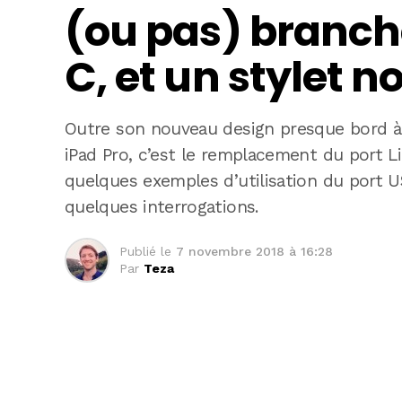
(ou pas) branche
C, et un stylet 
Outre son nouveau design presque bord à
iPad Pro, c’est le remplacement du port L
quelques exemples d’utilisation du port US
quelques interrogations.
Publié le
7 novembre 2018 à 16:28
Par
Teza