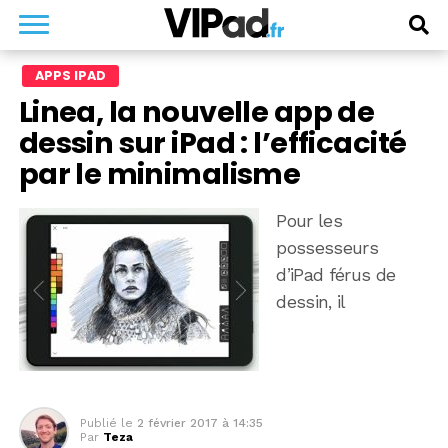
APPS IPAD
Linea, la nouvelle app de
dessin sur iPad : l’efficacité
par le minimalisme
Pour les
possesseurs
d’iPad férus de
dessin, il
Publié le
2 février 2017 à 14:35
Par
Teza