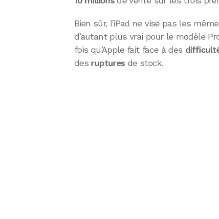
10 millions
de vente sur les trois prem
Bien sûr, l’iPad ne vise pas les mêmes
d’autant plus vrai pour le modèle Pro
fois qu’Apple fait face à des
difficult
des
ruptures
de stock.