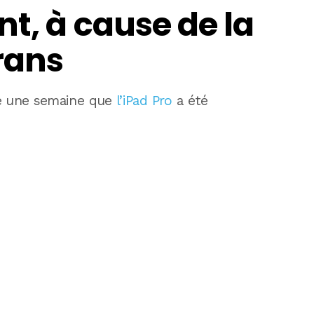
t, à cause de la
rans
ue une semaine que
l’iPad Pro
a été