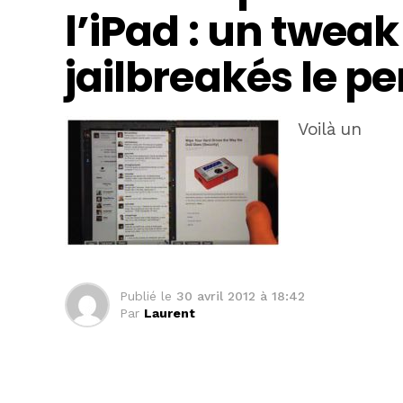
l’iPad : un twe
jailbreakés le p
Voilà un
Publié le
30 avril 2012 à 18:42
Par
Laurent