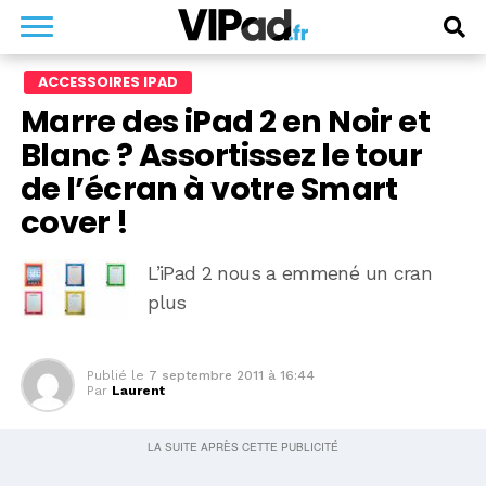
ACCESSOIRES IPAD
Marre des iPad 2 en Noir et
Blanc ? Assortissez le tour
de l’écran à votre Smart
cover !
L’iPad 2 nous a emmené un cran
plus
Publié le
7 septembre 2011 à 16:44
Par
Laurent