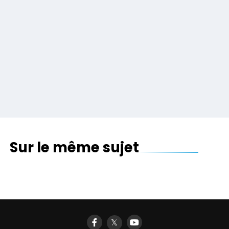
Sur le même sujet
Un dock iPad video projecteur : le Cinemin
Slice
𝕏