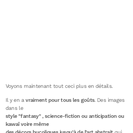
Voyons maintenant tout ceci plus en détails.
Il y en a
vraiment pour tous les goûts
. Des images
dans le
style "fantasy" , science-fiction ou anticipation ou
kawaï voire même
des décors bucoliques jusqu’à de l’art abstrait
qui