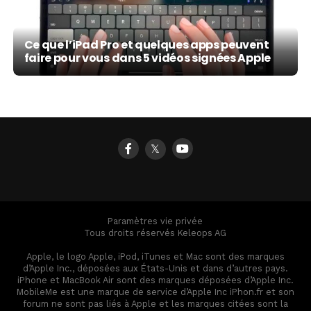
Ce que l’iPad Pro et quelques apps peuvent
faire pour vous dans 5 vidéos signées Apple
𝕏
Paramètres vie privée
Tous droits réservés Keleops AG
Apple, le logo Apple, iPod, iTunes et Mac sont des marques
d’Apple Inc., déposées aux États-Unis et dans d’autres pays.
iPhone et MacBook Air sont des marques déposées d’Apple Inc.
MobileMe est une marque de service d’Apple Inc iPhon.fr et son
forum ne sont pas liés à Apple et les marques citées sont la