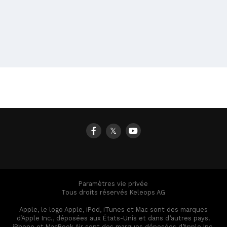
𝕏
Paramètres vie privée
Tous droits réservés Keleops AG
Apple, le logo Apple, iPod, iTunes et Mac sont des marques
d’Apple Inc., déposées aux États-Unis et dans d’autres pays.
iPhone et MacBook Air sont des marques déposées d’Apple Inc.