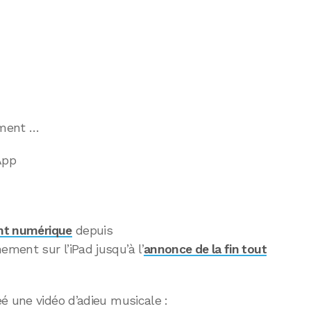
ement …
’App
ent numérique
depuis
ment sur l’iPad jusqu’à l’
annonce de la fin tout
é une vidéo d’adieu musicale :