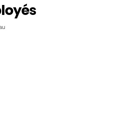
loyés
au