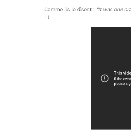
Comme ils le disent :
"It was one cr
" !