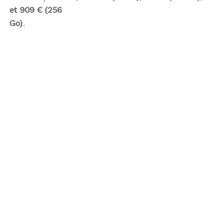
et 909 € (256
Go)
.