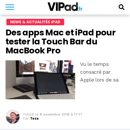
NEWS & ACTUALITÉS IPAD
Des apps Mac et iPad pour
tester la Touch Bar du
MacBook Pro
Vu le temps
consacré par
Apple lors de sa
Publié le
8 novembre 2016 à 17:17
Par
Teza