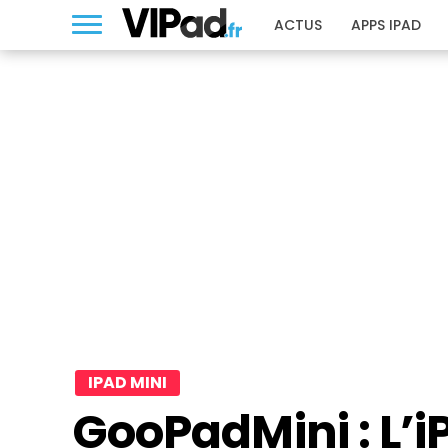
ACTUS
APPS IPAD
IPAD MINI
GooPadMini : L’i