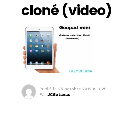
cloné (video)
Publié le
25 octobre 2012 à 11:29
Par
JCSatanas