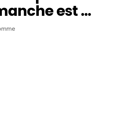
manche est …
comme