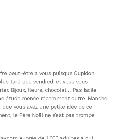
ffre peut-être à vous puisque Cupidon
plus tard que vendredi et vous vous
er. Bijoux, fleurs, chocolat… Pas facile
oit une étude menée récemment outre-Manche,
ain que vous avez une petite idée de ce
ement, le Père Noël ne s’est pas trompé
lay.com auprès de 1 000 adultes à qui