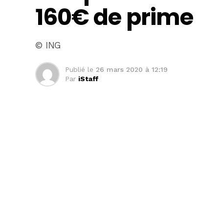
160€ de prime
© ING
Publié le
26 mars 2020 à 12:19
Par
iStaff