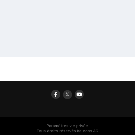
𝕏
Paramètres vie privée
Tous droits réservés Keleops AG