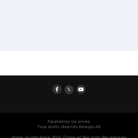
𝕏
Paramètres vie privée
Tous droits réservés Keleops AG
Apple, le logo Apple, iPod, iTunes et Mac sont des marques