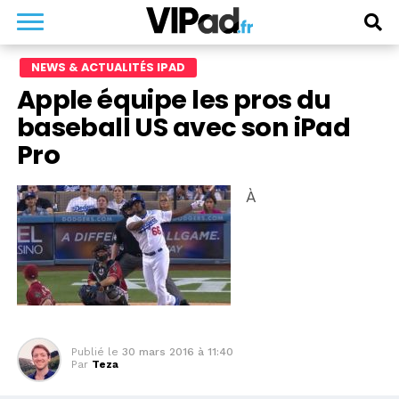
NEWS & ACTUALITÉS IPAD
Apple équipe les pros du
baseball US avec son iPad
Pro
À
Publié le
30 mars 2016 à 11:40
Par
Teza