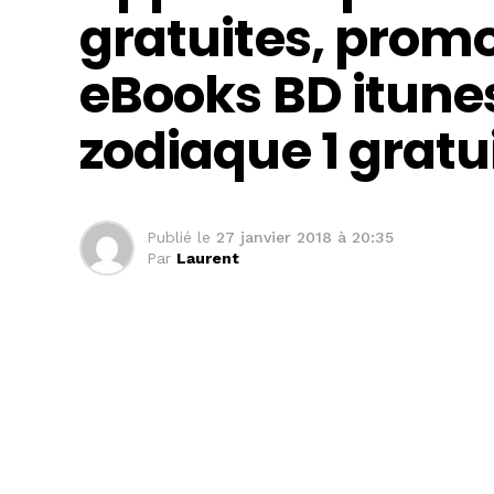
gratuites, promo
eBooks BD itunes
zodiaque 1 gratu
Publié le
27 janvier 2018 à 20:35
Par
Laurent