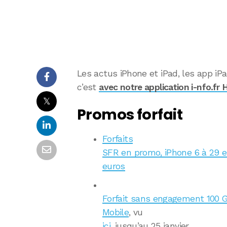
Les actus iPhone et iPad, les app iP
c’est
avec notre application i-nfo.fr 
𝕏
Promos forfait
Forfaits
SFR en promo, iPhone 6 à 29 eu
euros
Forfait sans engagement 100 G
Mobile
, vu
ici
, jusqu’au 25 janvier