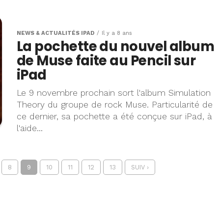
NEWS & ACTUALITÉS IPAD
Il y a 8 ans
La pochette du nouvel album
de Muse faite au Pencil sur
iPad
Le 9 novembre prochain sort l'album Simulation
Theory du groupe de rock Muse. Particularité de
ce dernier, sa pochette a été conçue sur iPad, à
l'aide...
8
9
10
11
12
13
SUIV ›