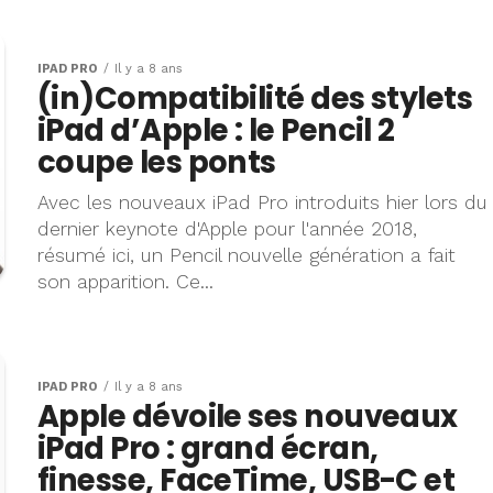
IPAD PRO
Il y a 8 ans
(in)Compatibilité des stylets
iPad d’Apple : le Pencil 2
coupe les ponts
Avec les nouveaux iPad Pro introduits hier lors du
dernier keynote d'Apple pour l'année 2018,
résumé ici, un Pencil nouvelle génération a fait
son apparition. Ce...
IPAD PRO
Il y a 8 ans
Apple dévoile ses nouveaux
iPad Pro : grand écran,
finesse, FaceTime, USB-C et