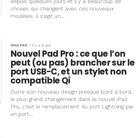
depuis quelques jours et il y a beaucoup de
choses qui changent avec ces nouveaux
modèles. Il s'agit un...
IPAD PRO
Il y a 8 ans
Nouvel Pad Pro : ce que l’on
peut (ou pas) brancher sur le
port USB-C, et un stylet non
compatible Qi
Outre son nouveau design presque bord à bord,
le plus grand changement dans le nouvel iPad
Pro, c'est le remplacement du port Lightning par
un port...