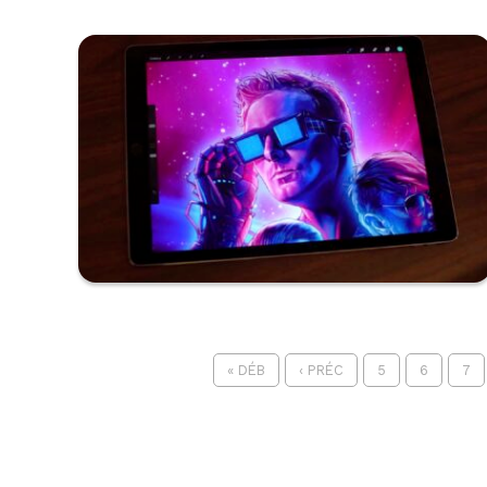
« DÉB
‹ PRÉC
5
6
7