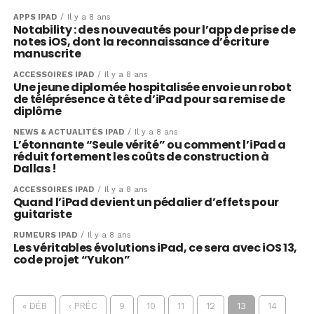
APPS IPAD
Il y a 8 ans
Notability : des nouveautés pour l’app de prise de
notes iOS, dont la reconnaissance d’écriture
manuscrite
ACCESSOIRES IPAD
Il y a 8 ans
Une jeune diplomée hospitalisée envoie un robot
de téléprésence à tête d’iPad pour sa remise de
diplôme
NEWS & ACTUALITÉS IPAD
Il y a 8 ans
L’étonnante “Seule vérité” ou comment l’iPad a
réduit fortement les coûts de construction à
Dallas !
ACCESSOIRES IPAD
Il y a 8 ans
Quand l’iPad devient un pédalier d’effets pour
guitariste
RUMEURS IPAD
Il y a 8 ans
Les véritables évolutions iPad, ce sera avec iOS 13,
code projet “Yukon”
« DÉB
‹ PRÉC
9
10
11
12
13
14