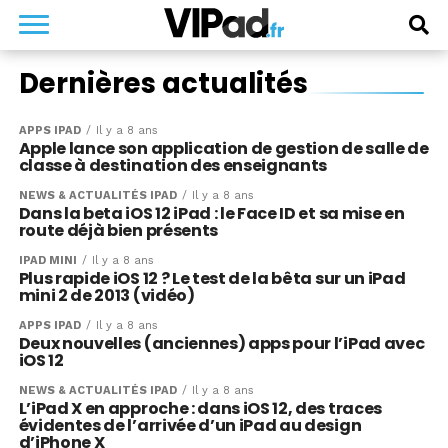
Dernières actualités
APPS IPAD
Il y a 8 ans
Apple lance son application de gestion de salle de
classe à destination des enseignants
NEWS & ACTUALITÉS IPAD
Il y a 8 ans
Dans la beta iOS 12 iPad : le Face ID et sa mise en
route déjà bien présents
IPAD MINI
Il y a 8 ans
Plus rapide iOS 12 ? Le test de la bêta sur un iPad
mini 2 de 2013 (vidéo)
APPS IPAD
Il y a 8 ans
Deux nouvelles (anciennes) apps pour l’iPad avec
iOS 12
NEWS & ACTUALITÉS IPAD
Il y a 8 ans
L’iPad X en approche : dans iOS 12, des traces
évidentes de l’arrivée d’un iPad au design
d’iPhone X