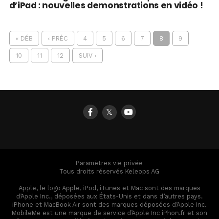
d’iPad : nouvelles demonstrations en vidéo !
« DÉB
‹ PRÉC
4
5
6
7
8
9
10
11
12
SUIV ›
𝕏
Paramètres vie privée
Tous droits réservés Keleops AG
Apple, le logo Apple, iPod, iTunes et Mac sont des marques
d’Apple Inc., déposées aux États-Unis et dans d’autres pays.
iPhone et MacBook Air sont des marques déposées d’Apple Inc.
MobileMe est une marque de service d’Apple Inc iPhon.fr et son