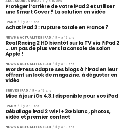
ACCESSOIRES IPAD
Il y a 15 ans
Protéger l’arrière de votre iPad 2 et utiliser
une Smart Cover ? La solution en vidéo
IPAD 2
Il y a 15 ans
Achat iPad 2 : rupture totale en France ?
NEWS & ACTUALITÉS IPAD
Il y a 15 ans
Real Racing 2 HD bientôt sur la TV via l’iPad 2
… Un pas de plus vers la console de salon
Apple !
NEWS & ACTUALITÉS IPAD
Il y a 15 ans
WordPress adapte ses blogs à l’iPad en leur
offrant un look de magazine, à déguster en
vidéo
BRÈVES IPAD
Il y a 15 ans
Mise à jour iOs 4.3.1 disponible pour vos iPad
IPAD 2
Il y a 15 ans
Déballage iPad 2 WiFi + 3G blanc , photos,
vidéo et premier contact
NEWS & ACTUALITÉS IPAD
Il y a 15 ans