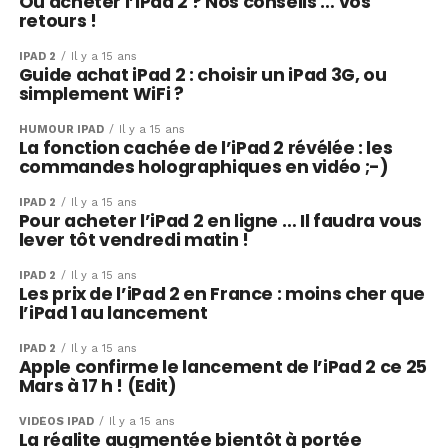
Ou acheter l’iPad 2 ? Nos conseils … vos
retours !
IPAD 2
Il y a 15 ans
Guide achat iPad 2 : choisir un iPad 3G, ou
simplement WiFi ?
HUMOUR IPAD
Il y a 15 ans
La fonction cachée de l’iPad 2 révélée : les
commandes holographiques en vidéo ;-)
IPAD 2
Il y a 15 ans
Pour acheter l’iPad 2 en ligne … Il faudra vous
lever tôt vendredi matin !
IPAD 2
Il y a 15 ans
Les prix de l’iPad 2 en France : moins cher que
l’iPad 1 au lancement
IPAD 2
Il y a 15 ans
Apple confirme le lancement de l’iPad 2 ce 25
Mars à 17 h ! (Edit)
VIDÉOS IPAD
Il y a 15 ans
La réalite augmentée bientôt à portée