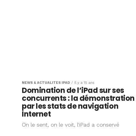
NEWS & ACTUALITÉS IPAD
Il y a 15 ans
Domination de l’iPad sur ses
concurrents : la démonstration
par les stats de navigation
Internet
On le sent, on le voit, l'iPad a conservé